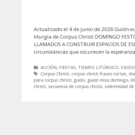
Actualizado el 4 de junio de 2026 Guión e
liturgia de Corpus Christi DOMINGO FES
LLAMADOS A CONSTRUIR ESPACIOS DE ESP
circunstancias que oscurecen la esperanz
Categorías
ACCIÓN
,
FIESTAS
,
TIEMPO LITÚRGICO
,
VIDEO
Etiquetas
Corpus Christi
,
corpus christi frases cortas
,
do
para corpus christi
,
guión
,
guion misa domingo
,
li
christi
,
secuencia de corpus christi
,
solemnidad de 