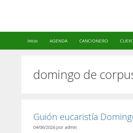
Saltar
al
contenido
Inicio
AGENDA
CANCIONERO
CUEN
domingo de corpu
Guión eucaristía Doming
04/06/2026
por
admin