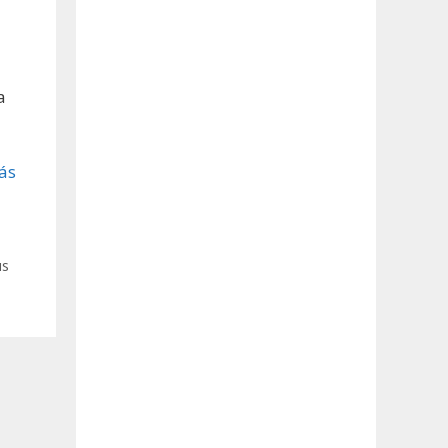
a
ás
s
us