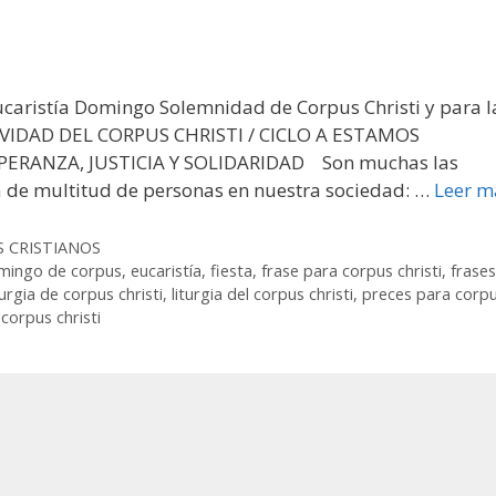
ucaristía Domingo Solemnidad de Corpus Christi y para l
TIVIDAD DEL CORPUS CHRISTI / CICLO A ESTAMOS
ERANZA, JUSTICIA Y SOLIDARIDAD Son muchas las
a de multitud de personas en nuestra sociedad: …
Leer m
S CRISTIANOS
mingo de corpus
,
eucaristía
,
fiesta
,
frase para corpus christi
,
frase
turgia de corpus christi
,
liturgia del corpus christi
,
preces para corp
corpus christi