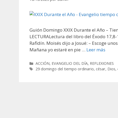
Guión Domingo XXIX Durante el Año – Tie
LECTURALectura del libro del Éxodo 17,8-13
Rafidín. Moisés dijo a Josué: – Escoge uno
Mañana yo estaré en pie …
Leer más
Categorías
ACCIÓN
,
EVANGELIO DEL DÍA
,
REFLEXIONES
Etiquetas
29 domingo del tiempo ordinario
,
césar
,
Dios
,