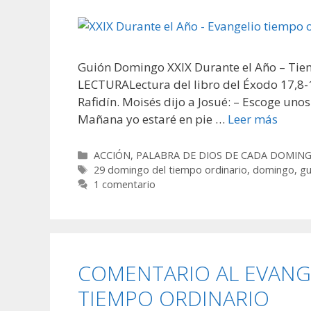
Guión Domingo XXIX Durante el Año – Tie
LECTURALectura del libro del Éxodo 17,8-13
Rafidín. Moisés dijo a Josué: – Escoge uno
Mañana yo estaré en pie …
Leer más
Categorías
ACCIÓN
,
PALABRA DE DIOS DE CADA DOMIN
Etiquetas
29 domingo del tiempo ordinario
,
domingo
,
gu
1 comentario
COMENTARIO AL EVANGE
TIEMPO ORDINARIO