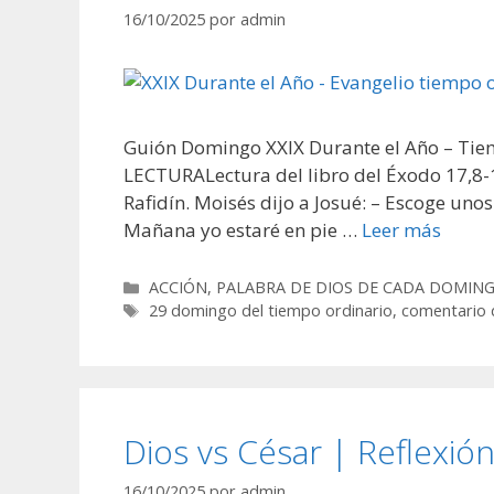
16/10/2025
por
admin
Guión Domingo XXIX Durante el Año – Tie
LECTURALectura del libro del Éxodo 17,8-13
Rafidín. Moisés dijo a Josué: – Escoge uno
Mañana yo estaré en pie …
Leer más
Categorías
ACCIÓN
,
PALABRA DE DIOS DE CADA DOMIN
Etiquetas
29 domingo del tiempo ordinario
,
comentario 
Dios vs César | Reflexió
16/10/2025
por
admin