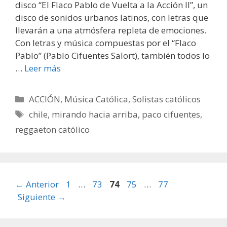
disco “El Flaco Pablo de Vuelta a la Acción II”, un
disco de sonidos urbanos latinos, con letras que
llevarán a una atmósfera repleta de emociones.
Con letras y música compuestas por el “Flaco
Pablo” (Pablo Cifuentes Salort), también todos lo
…
Leer más
Categorías
ACCIÓN
,
Música Católica
,
Solistas católicos
Etiquetas
chile
,
mirando hacia arriba
,
paco cifuentes
,
reggaeton católico
Página
Página
Página
Página
Página
←
Anterior
1
…
73
74
75
…
77
Siguiente
→