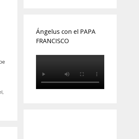
Ángelus con el PAPA
FRANCISCO
pe
el
,