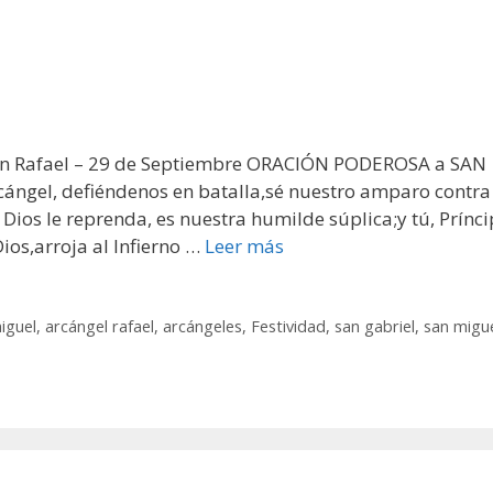
 San Rafael – 29 de Septiembre ORACIÓN PODEROSA a SAN
ángel, defiéndenos en batalla,sé nuestro amparo contra
ios le reprenda, es nuestra humilde súplica;y tú, Prínci
Dios,arroja al Infierno …
Leer más
iguel
,
arcángel rafael
,
arcángeles
,
Festividad
,
san gabriel
,
san migu