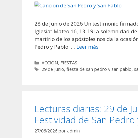
28 de Junio de 2026 Un testimonio firmado
Iglesia” Mateo 16, 13-19La solemnidad de P
martirio de los apóstoles nos da la ocasió
Pedro y Pablo: …
Leer más
Categorías
ACCIÓN
,
FIESTAS
Etiquetas
29 de junio
,
fiesta de san pedro y san pablo
,
s
Lecturas diarias: 29 de J
Festividad de San Pedro 
27/06/2026
por
admin