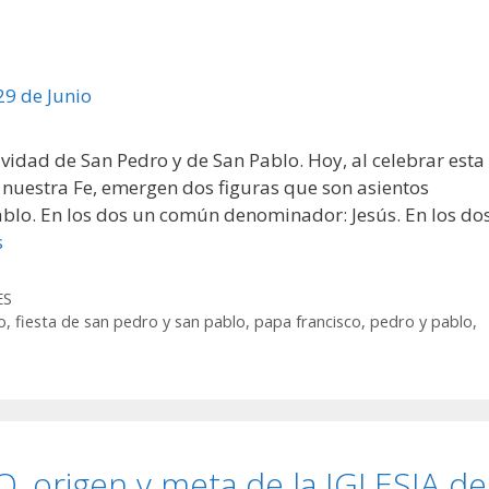
ividad de San Pedro y de San Pablo. Hoy, al celebrar esta
nuestra Fe, emergen dos figuras que son asientos
Pablo. En los dos un común denominador: Jesús. En los do
s
ES
o
,
fiesta de san pedro y san pablo
,
papa francisco
,
pedro y pablo
,
 origen y meta de la IGLESIA de