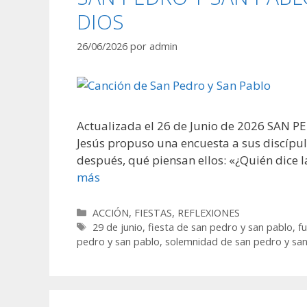
DIOS
26/06/2026
por
admin
Actualizada el 26 de Junio de 2026 SAN 
Jesús propuso una encuesta a sus discípulo
después, qué piensan ellos: «¿Quién dice l
más
Categorías
ACCIÓN
,
FIESTAS
,
REFLEXIONES
Etiquetas
29 de junio
,
fiesta de san pedro y san pablo
,
fu
pedro y san pablo
,
solemnidad de san pedro y sa