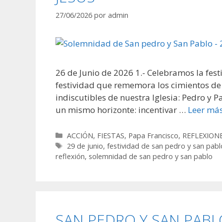
27/06/2026
por
admin
26 de Junio de 2026 1.- Celebramos la fest
festividad que rememora los cimientos de 
indiscutibles de nuestra Iglesia: Pedro y 
un mismo horizonte: incentivar …
Leer má
Categorías
ACCIÓN
,
FIESTAS
,
Papa Francisco
,
REFLEXION
Etiquetas
29 de junio
,
festividad de san pedro y san pabl
reflexión
,
solemnidad de san pedro y san pablo
SAN PEDRO Y SAN PABLO,