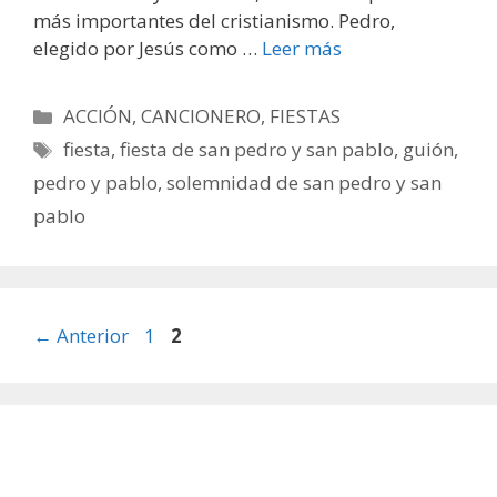
más importantes del cristianismo. Pedro,
elegido por Jesús como …
Leer más
Categorías
ACCIÓN
,
CANCIONERO
,
FIESTAS
Etiquetas
fiesta
,
fiesta de san pedro y san pablo
,
guión
,
pedro y pablo
,
solemnidad de san pedro y san
pablo
Página
Página
←
Anterior
1
2