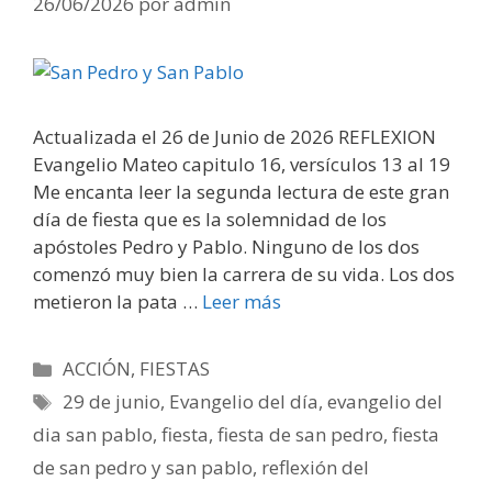
26/06/2026
por
admin
Actualizada el 26 de Junio de 2026 REFLEXION
Evangelio Mateo capitulo 16, versículos 13 al 19
Me encanta leer la segunda lectura de este gran
día de fiesta que es la solemnidad de los
apóstoles Pedro y Pablo. Ninguno de los dos
comenzó muy bien la carrera de su vida. Los dos
metieron la pata …
Leer más
Categorías
ACCIÓN
,
FIESTAS
Etiquetas
29 de junio
,
Evangelio del día
,
evangelio del
dia san pablo
,
fiesta
,
fiesta de san pedro
,
fiesta
de san pedro y san pablo
,
reflexión del