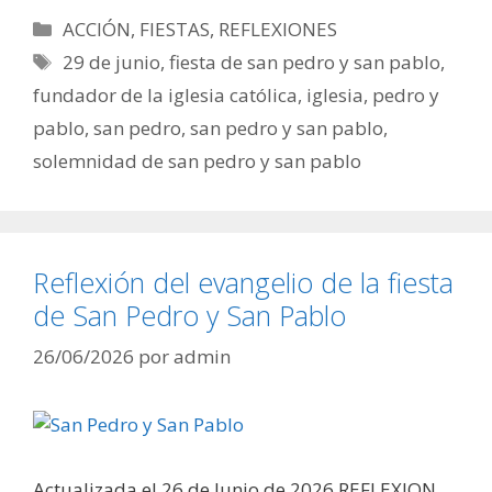
Categorías
ACCIÓN
,
FIESTAS
,
REFLEXIONES
Etiquetas
29 de junio
,
fiesta de san pedro y san pablo
,
fundador de la iglesia católica
,
iglesia
,
pedro y
pablo
,
san pedro
,
san pedro y san pablo
,
solemnidad de san pedro y san pablo
Reflexión del evangelio de la fiesta
de San Pedro y San Pablo
26/06/2026
por
admin
Actualizada el 26 de Junio de 2026 REFLEXION