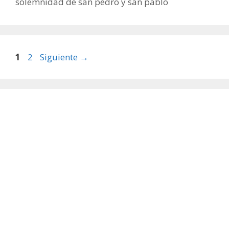
solemnidad de san pedro y san pablo
Página
Página
1
2
Siguiente
→