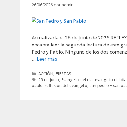
26/06/2026
por
admin
Actualizada el 26 de Junio de 2026 REFLEX
encanta leer la segunda lectura de este gr
Pedro y Pablo. Ninguno de los dos comenzó
…
Leer más
Categorías
ACCIÓN
,
FIESTAS
Etiquetas
29 de junio
,
Evangelio del día
,
evangelio del di
pablo
,
reflexión del evangelio
,
san pedro y san pa